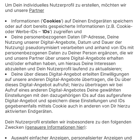
Die Brücke haben Schüler und Donnerberger
immer als Abkürzung in die Innenstadt genutzt.
Der Namensgeber des "Klaus-Genten-Stegs" war
23 Jahre Direktor des Ritzefeld-Gymnasiums und
hat das innere und äußere Bild der Schule
maßgeblich geprägt, heißt es von der Stadt
Stolberg.
Veröffentlicht:
Montag, 18.01.2021 10:45
Anzeige
Anzeige