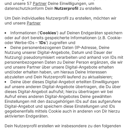
In Stolberg wird wieder "Frühling der Kulturen"
gefeiert: Am 6. und 7. Mai rund um Bastinsweiher und
Frankentalwiese.
Dort wird es Stände mit landestypischem Essen oder
Handwerk geben, wie Gebäck aus der Ukraine oder
Schmuck aus Pakistan. Außerdem gibt es
Tanzaufführungen, Märchenlesungen und als Walking
Acts sind Figuren aus Kindersendungen sowie eine
Jazzband unterwegs.
Dazu gibt's Entenangeln, ein Karussel und weitere
Angebote für Kinder. Der Eintritt ist frei.
Aufs Foto klicken zum Vergrößern der Ansicht.
Anzeige