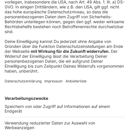
(Foto oben von der Übergabe des Förderbscheids: v. l.
n. r: Dr. Norbert Reinkober (Geschäftsführer
go.Rheinland), Tobias Röhm (Technischer
Beigeordneter der Kupferstadt Stolberg), Patrick Haas
(Bürgermeister der Kupferstadt Stolberg), Michael
Carmincke (Vorstand ASEAG), Klaus-Dietfried Büttner-
Zedlitz (ASEAG, Angebotsplanung))
Anzeige
Anzeige