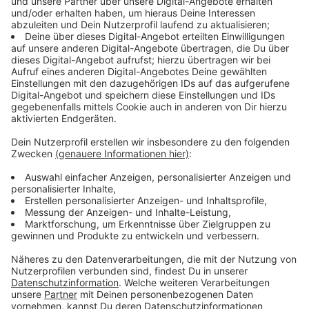
Bahnhof werden vier DFI-Anlagen aufgestellt. Jeweils
zwei Anlagen kommen an die Haltestellen
Schneidmühle, Mühlener Brücke, Salmstraße, Rosental
und Stolberg Rathaus. Der Stolberger Hauptbahnhof
bekommt ebenfalls eine Anlage, damit insbesondere
Fahrgäste, die vom Zug in den Bus umsteigen, aktuelle
Infos zu den nächsten Abfahrten haben. Außerdem ist
vorgesehen im Stolberger Rathaus am Standort
Nachtigällchen und im Bethlehem-Krankenhaus zwei
Inhouse-Anlagen zu installieren.
Angezeigt werden die jeweils nächsten Busabfahrten
mit Angabe von Linie, Ziel und Wartezeit in Minuten bis
zur Abfahrt des Busses. Die Echtzeitinformationen
werden über das zentrale Betriebsleitsystem der
ASEAG zur Verfügung gestellt und per Mobilfunk an
die DFI-Anlagen übermittelt.
An den Haltestellen Schneidmühle und Stolberg-