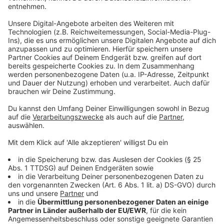
Rathaus wird neben den Busabfahrten auch die
Information über die nächste Abfahrt der
Regionalbahn angegeben. Die dafür notwendigen Infos
kommen über die zentrale Datendrehscheibe für den
ÖPNV in NRW beim Verkehrsverbund Rhein-Sieg.
Stehen keine Echtzeitinformationen zur Verfügung,
werden die fahrplanmäßigen Soll-Abfahrtszeiten
angezeigt. Dazu können noch zusätzliche
Informationen als Lauftext in der untersten Zeile der
DFI-Anlagen angezeigt werden.
Patrick Haas, Bürgermeister der Stadt Stolberg: „Die
Anzeige der aktuellen Busabfahrtszeiten entlang der
Haltestellen unserer Talachse ist ein weiterer
wichtiger Fortschritt in der Attraktivität des ÖPNV in
Stolberg. Natürlich streben wir in nächsten Schritten
gemeinsam auch die Ausstattung weiterer
Haltestellen im Stadtgebiet mit
Fahrgastinformationssystemen an."