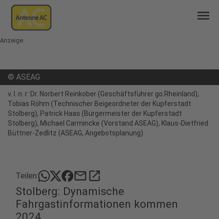
menu
Anzeige
©
ASEAG
v. l. n. r: Dr. Norbert Reinkober (Geschäftsführer go.Rheinland),
Tobias Röhm (Technischer Beigeordneter der Kupferstadt
Stolberg), Patrick Haas (Bürgermeister der Kupferstadt
Stolberg), Michael Carmincke (Vorstand ASEAG), Klaus-Dietfried
Büttner-Zedlitz (ASEAG, Angebotsplanung)
mail
open_in_new
Teilen:
Stolberg: Dynamische
Fahrgastinformationen kommen
2024