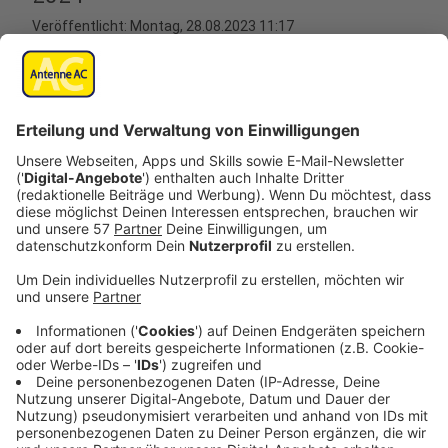
Veröffentlicht:
Montag, 28.08.2023 11:17
Anzeige
In Stolberg werden nächstes Jahr insgesamt 17 neue
dynamische Fahrgastinformationen für den ÖPNV
installiert.
Der Zweckverband go.Rheinland gibt zu den
Gesamtkosten von 1,07 Million Euro gut 964.000 Euro
dazu, den Rest zahlt die Stadt Stolberg.
Die elektronischen Anzeigetafeln zeigen an den
Haltestellen die Abfahrtszeiten in Echtzeit und bei
Bedarf weitere aktuelle Infos an. Die Anlagen werden
2024 aufgestellt.
An Stolbergs zentralem ÖPNV-Knotenpunkt Mühlener