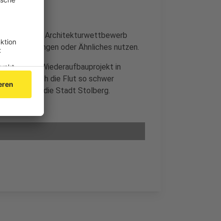
uell läuft ein Architekturwettbewerb
r Veranstaltungen oder Ähnliches nutzen.
 das größte Wiederaufbauprojekt in
s wurde durch die Flut so schwer
tion war, so die Stadt Stolberg.