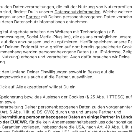
Anzeige
Die Stadt Stolberg und die
Wiederaufbaugesellsch
der Arbeiten zu möglichst wenigen Verkehrsbehind
Laster unterwegs sein, denn der Schutt kommt direkt 
er zunächst zerkleinert, bevor die Tiefgarage zugesc
Anzeige
Wilfried Sterck, Gechäftsführer
Wiederaufbaugesellschaft
Auswirkungen auf Verkehr