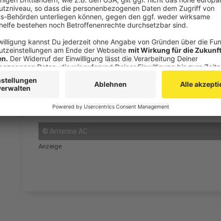
Anzeige
Wann es mit den Neubau losgeht, ist noch offen. Akt
dazu. Vorerst will man die entstandene Freifläche fü
Der Abriss und Neubau des Stolberger Rathauses ist
Nordrhein-Westfalen nach der Flut 2021. Das Rathau
beschädigt, dass ein Neubau die wirtschaftlichste Op
Anzeige
©
Antenne AC
Anzeige