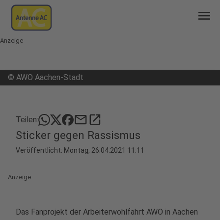
menu
Anzeige
©
AWO Aachen-Stadt
mail
open_in_new
Teilen:
Sticker gegen Rassismus
Veröffentlicht:
Montag, 26.04.2021 11:11
Anzeige
Das Fanprojekt der Arbeiterwohlfahrt AWO in Aachen