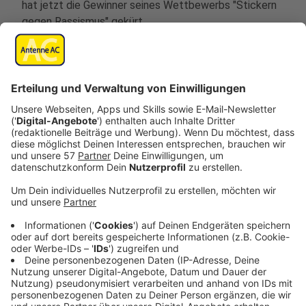
hat jetzt die Gewinner seines Wettbewerbs "Stickern
gegen Rassismus" gekürt.
Herausgekommen sind rund 130 kreative Motive
gegen Rassismus bzw. für eine offene und vielfältige
Gesellschaft.
Die drei ansprechendsten Aufkleber kommen von
Dominik aus Würselen, Emilia vom Einhard-Gymnasium
aus Aachen und Xenia von der Kupferstädter
Gesamtschule aus Stolberg. Daneben ist noch
außerhalb der Konkurrenz der Sticker „Kein Bock auf
Rassismus“, den ein Alemannia-Fan mit Bezug zu
seinem Herzensverein entworfen hat, produziert
worden, ihn gibt es demnächst kostenlos sowohl im
Fanprojekt als auch im Alemannia-Fanshop.
Anzeige