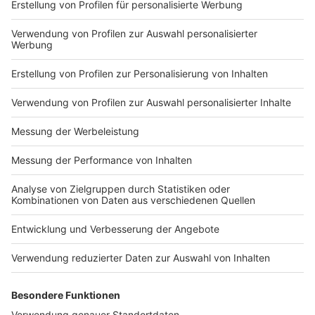
Die jetzt vorliegende Untersuchung hat das
Kindermissionswerk am 29. November 2022 in Auftrag
gegeben. Start der Untersuchung war im Januar 2023.
Eingeflossen sind Akten des Kindermissionswerks,
digitale Quellen, Presseberichte sowie die
Informationen aus der Kommunikation mit
(ehemaligen) Mitarbeitenden und Führungskräften des
Hilfswerks.
Das Kindermissionswerk hat sich verpflichtet, im
Sommer 2024 die Öffentlichkeit darüber zu
informieren, welche Empfehlungen bis dahin
umgesetzt werden konnten.
Der gesamte, rund 130 Seiten umfassende Bericht
der Rechtsanwältin und Mediatorin Dr. Bettina
Janssen, Köln, kann
HIER
eingesehen werden.
Anzeige