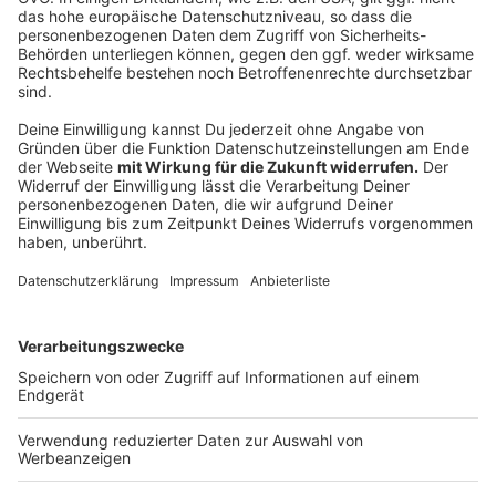
für die Nutzungsrechte des Liedes werden für
Kinderschutzprojekte verwendet und sind dazu beim
Kindermissionswerk in eine Rücklage gestellt.
Zum Hintergrund:
Das Erzbistum Köln hatte in einem öffentlichen Aufruf
vom 29. Juni 2022 darüber informiert, dass sich der
2019 verstorbene Pilz vor seiner Amtszeit beim
Kindermissionswerk in den 70er Jahren gegenüber
einer schutzbedürftigen Person sexuell missbräuchlich
verhalten hat. Der Fall Pilz wurde durch die
Missbrauchsstudie des Erzbistums Köln dokumentiert.
Ende Juni 2022 hatte das Erzbistum mögliche weitere
Betroffene dazu aufgerufen, sich bei den
unabhängigen Beauftragten des Erzbistums zu
melden. Das Kindermissionswerk schloss sich dem
Aufruf umgehend an.