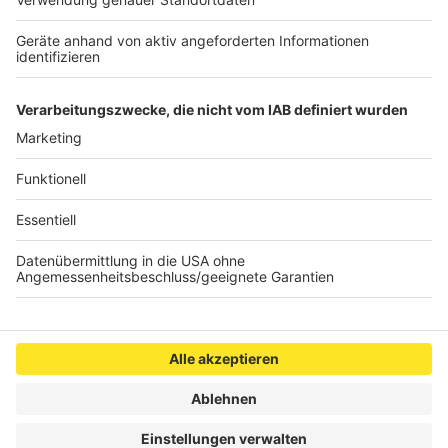
©
Martin Steffen/Kindermissionswerk
Pfarrer Dirk Bingener, der aktuelle Präsident des
Kindermissionswerks
Anzeige
Anzeige
Anzeige
Anzeige