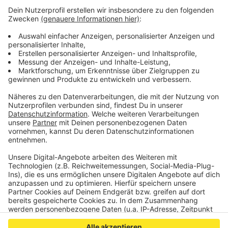
Daten zu Ihren Aktivitäten
sammeln. Bitte lesen Sie die
Details durch und stimmen Sie der
Nutzung des Service zu, um dieses
Video anzusehen.
Mehr Informationen
Stefanie Heinzmann feat. Jake Isaac - All We Need Is
Love (Official Video)
Akzeptieren
Anzeige
powered by
Usercentrics Consent
Management Platform
Anzeige