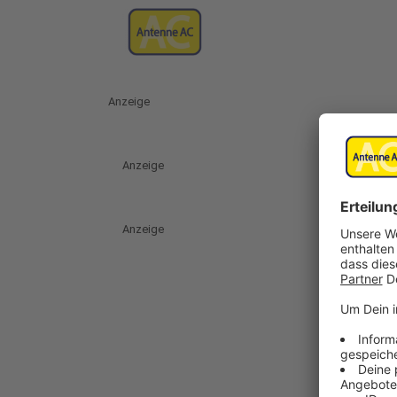
Anzeige
Anzeige
Anzeige