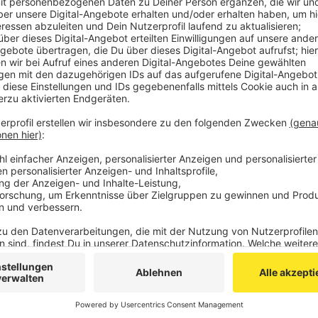
Die Staugefahr sei am Mittwochnachmittag am größ
Feierabendverkehr treffe.
Bei uns in Aachen und der Region könne es demnach 
aber auch auf der A44 an die belgische Küste voll we
Anzeige