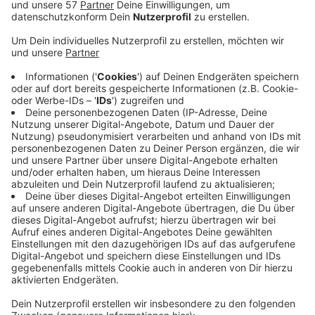
In der Liste der deutschen Städte mit den meisten
Firmenneugründungen hat sich Aachen im
abgelaufenen Jahr vom achten auf den vierten Platz
verbessert.
Das steht im neuen
Next-Generation-Report des
Startupverbands
.
Demnach sind in Aachen 2024 pro 100.000 Einwohner
11,5 neue Unternehmen entstanden.
Die meisten Neugründungen pro 100.000 Einwohner
verzeichnet Heidelberg mit 13,5 - vor München (13,4)
und Berlin (13,2).
Insgesamt seien trotz schwieriger
Finanzierungsbedingungen wieder deutlich mehr Start-
ups in NRW als im Jahr davor gegründet worden.
Bundesweit gehe es bei den Geschäftsideen oft um
den Software-Bereich, in dem natürlich die Künstliche