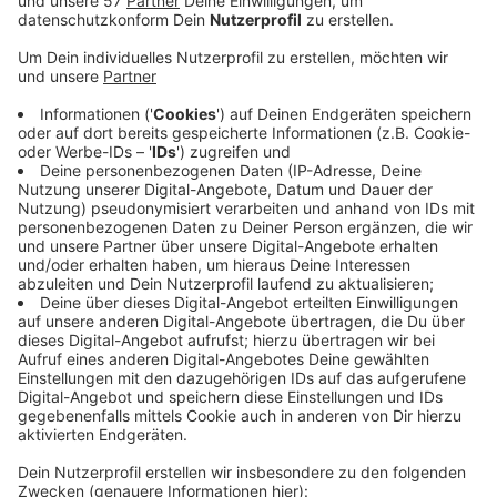
Der Standort biete viele Vorteile: zum einen die
Nähe zu Schulen, Kita und Energeticon, zu anderen
die gute Erreichbarkeit per ÖPNV.
Außerdem ist geplant, das Hallenbad ökologisch
mit Energie zu versorgen.
Die Stadt übernimmt mit dem Grundstückskauf
auch den sanierten Wasserturm und sichert sich
damit eine „hervorragende Option für eine weitere
Entwicklung des Gebietes beispielsweise für einen
Park, eine Liegewiese, eine Außenterrasse, einen
Wasserspielplatz oder Ähnliches“,
Außerdem könnte der Wasserturm eventuell ins
Ausstellungskonzept des Energeticon
miteinbezogen werden.
Veröffentlicht:
Freitag, 26.06.2020 11:06