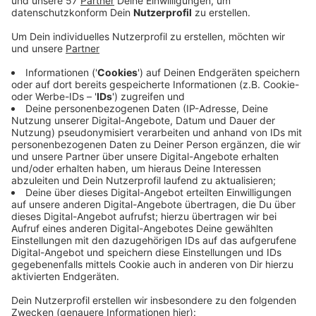
Die Zusammenarbeit muss überprüft werden, weil
die Partnerschaft auf russischer Seite eng von
der Duma begleitet wird.
Das Partnerschaftskomittee Aachen-Kostroma
ist bestrebt, auf der persönlichen Ebene die
Kontakte in die bisherige Partnerstadt,
insbesondere zu den zivilen Akteuren,
aufrechtzuerhalten.
Die offizielle Partnerschaft wurde 2005 besiegelt,
nachdem die Bürgermeister von Aachen und
Kostroma schon 2001 einen Vertrag über
freundschaftliche Beziehungen unterschrieben
hatten. In Folge dieses Vertrags wurde „Der Verein
Aachen-Kostroma e. V.– Verein zur Förderung der
Partnerstadt und Freundschaft“ gegründet.
Veröffentlicht:
Donnerstag, 31.03.2022 18:10