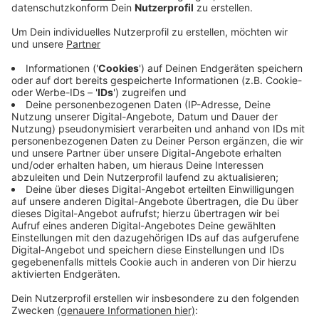
Kulturdezernentin Susanne Schwier sind sich einig
und sagen, die Stadt sei neu entdeckt worden. Mit
dem Stadtglühen konnten Künstler und
Veranstalter wieder aktiv werden und auch Geld
verdienen.
Der Bund hat sich beim Kulturfestival mit 485.000
beteiligt. Der städtische Kulturbetrieb hat 125.000
Euro dazu gesteuert.
Jetzt am Wochenende sind noch die letzten
Veranstaltungen geplant. Unter anderem singen
fünf Initiativchöre der Chorbiennale Open Air auf
dem Lindenplatz und dem Elisenbrunnen. Alle
weiteren Events findet ihr
HIER
.
Veröffentlicht:
Freitag, 03.09.2021 10:42
Anzeige