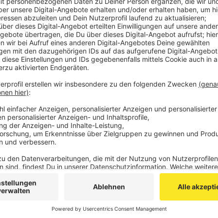
Verbände und Organisationen setzen sich darin für m
Beschäftigten ein und tauschen sich untereinander au
wegen ihrer sexuellen Orientierung in der Nähe ihre
Für verbale oder körperliche Gewalt sei in Stolberg 
kein Platz, so Stolbergs Bürgermeister Patrick Haas.
Anzeige
©
Tobias Schneider (Kupferstadt Stolberg)
Anzeige