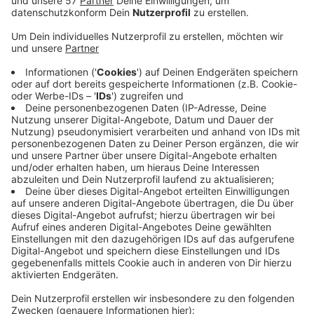
Welche Kriterien muss eine Veranstaltung erfüllen,
damit diese auf dem Aachener Markt oder dem
Katschhof steigen darf? Darum geht es am Mittwoch
unter anderem im Hauptausschuss der Stadt Aachen.
Demnach sollen neue Veranstaltungen dort nur noch
genehmigt werden, wenn diese einen lokalen Bezug
zur Stadt Aachen aufweisen, nicht kommerziell
ausgerichtet sind oder bedeutsame kulturelle
Veranstaltungen darstellen. Aktuell beantragt wurden
neben den bislang bekannten Veranstaltungen wie
dem Domspringen, dem September Special oder dem
Archimedischen Sandkasten auch ein UNICEF Fest und
eine Karnevalistenmeile.
Hintergrund der Diskussion ist ein Streit von vor knapp
vier Jahren, als die Prinzengarde ihr 111-jähriges
Jubiläum auf dem Katschhof feiern wollte und
zunächst eine Absage bekommen hatte.