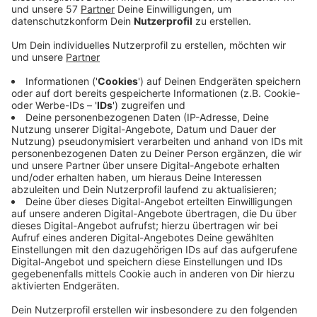
Beim
Aachener Karnevals-Verein (AKV)
steht ein
Führungswechsel an.
Der bisherige Präsident Wolfgang Hyrenbach will nach
drei Jahren im Amt am Dienstagabend (16.9.2025) bei
der Jahreshauptversammlung nicht mehr für den
Posten kandidieren.
Sein Nachfolger wird voraussichtlich Noch-
Vizepräsident André Freese, der seit 2007 dem
Elferrat angehört.
Freese ist im Hauptberuf Arzt, er leitet das
Schilddrüsenzentrum in Aachen am Luisenhospital. Er
ist der bisher einzige Kandidat zur Neubesetzung des
AKV-Präsidentenamts - und hat auch schon einen
eigenen Elferrat mit überwiegend bewährten Kräften.
(Auf dem Foto oben bei der Vorstellung der neuen