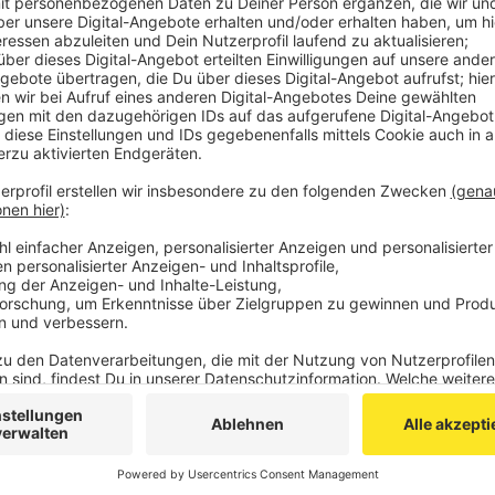
Die Aachener Restaurants
La Becasse
an der Vaals
Kornelimünster dürfen ihren Michelin-Stern behalten.
Der renommierte Gastro-Führer Guide Michelin hat
Sternerestaurants ausgezeichnet - darunter auch di
(La Becasse) und Maximilian Kreus (St. Benedikt).
In ganz NRW haben es 52 Betriebe in Sterneregione
aus der Region auch das Burgrestaurant Brockel Sch
Restaurant Troyka in Erkelenz.
(Foto oben: aus einem St. Benedikt-Menu: Gedörrte T
Tomaten-Basilikum-Sud, auf einem Roggenbrot mit C
Anzeige