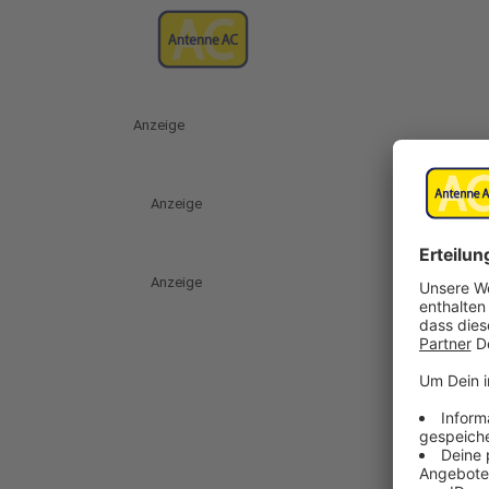
Anzeige
Anzeige
Anzeige