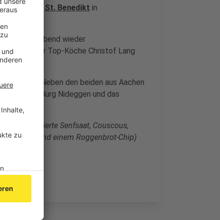
er Straße und
St. Benedikt
in
 am Mittwochabend wieder
e Betriebe der Top-Köche Christof Lang
n geschafft. Neben den beiden aus Aachen
limbach auf Burg Nideggen und das
omate, marinierte Senfsaat, Couscous,
urry-Creme und einem Roggenbrot-Chip)