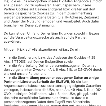
Management Platform
©
Copyright: Warner TV
Victor verfügt über viele geheime Informationen über
beide Seiten.
Anzeige
©
Copyright: Warner TV
Victor muss unerkannt bleiben. Kann ihm die Flucht
gelingen?
Anzeige