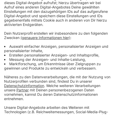
Wir benötigen Ihre
Zustimmung, um den YouTube
Video-Service zu laden!
Wir verwenden einen Service eines
Drittanbieters, um Videoinhalte
einzubetten. Dieser Service kann
Daten zu Ihren Aktivitäten
sammeln. Bitte lesen Sie die
Details durch und stimmen Sie der
Nutzung des Service zu, um dieses
Video anzusehen.
Mehr Informationen
Victor spielt mit dem Feuer und dem Leben seiner
Familie. Wird ihm der Überlauf in die Staaten gelingen?
Akzeptieren
Anzeige
powered by
Usercentrics Consent