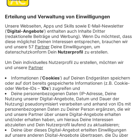
Veröffentlicht:
Samstag, 13.01.2024 13:45
Anzeige
Da seine geheime Spionagetätigkeit für die
Sowjetunion aufzufliegen droht, möchte er sich im
Rahmen einer Verhandlung in Bonn als Überläufer der
US-Botschaft anbieten.
Mit der Unterstützung einer
Stasi-Agentin (Svenja Jung) und eines CIA-Anfängers
(Parker Sawyers) will er den russischen Geheimdienst
überlisten und dafür sorgen, dass seine Familie nicht in
Gefahr gerät...
Streaming-Dienst: Warner TV
Anzeige