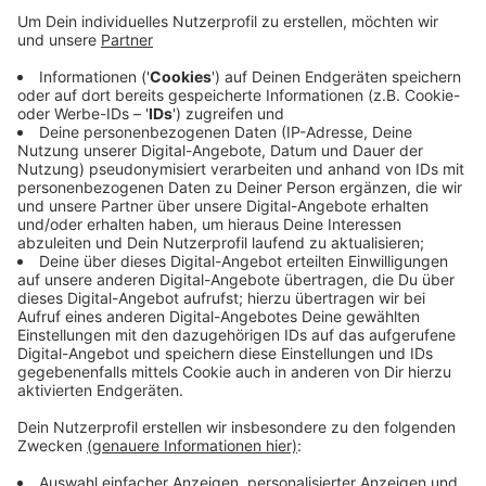
abgelegt werden. Eine Anmeldung vorab ist nicht
erforderlich.
Nach Altersstufen gestaffelt stehen für Kinder,
Jugendliche und Erwachsene in den vier
Disziplingruppen Ausdauer, Kraft, Schnelligkeit
und Koordination verschiedene Sportarten zur
Auswahl. Unter Anleitung der ehrenamtlichen
Prüfer können die Sportarten an Stationen
ausprobiert und die Leistung erfasst werden.
Veröffentlicht:
Samstag, 04.07.2020 10:47
Anzeige