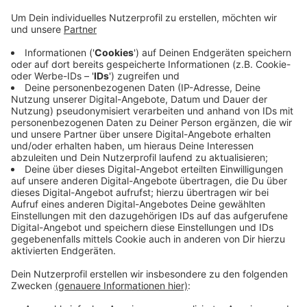
Fitness bis zum gemeinsamen Rollschuhlaufen und
Rollstuhlfahren - natürlich unter Corona-
Schutzmaßnahmen. Der Anderthalb-Meter
Abstand muss eingehalten werden, außerdem
dürfen Kleingeräte wie Hanteln oder ähnliches
nicht benutzt werden.
Teilnehmer können "Sport im Park" ohne
Anmeldung und kostenlos nutzen.
HIER
ein Link zu den Kursen.
Veröffentlicht:
Donnerstag, 28.05.2020 13:55
Anzeige