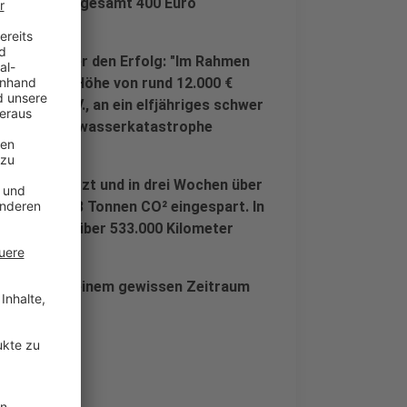
egion von insgesamt 400 Euro
ut sich über den Erfolg: "Im Rahmen
 Spenden in Höhe von rund 12.000 €
Aachen e. V., an ein elfjähriges schwer
von der Hochwasserkatastrophe
arf“.
s Rad gesetzt und in drei Wochen über
mehr als 18 Tonnen CO² eingespart. In
 Radfahrer über 533.000 Kilometer
t.
adfahrer in einem gewissen Zeitraum
n.