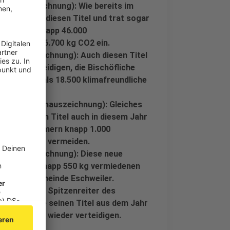
uppenauszeichnung): Wie bereits im
Herzrasen diesen Titel und trat sogar
de legten knapp 46.000
t mehr als 6.700 kg CO2 ein.
ruppenauszeichnung): Auch diesen Titel
hres verteidigen, die Bischöfliche
egten mehr als 18.500 klimafreundliche
kg CO2 ein.
ler (Gruppenauszeichnung): Gleiches
de, die ihren Titel auch in diesem Jahr
ur 3 Teilnehmern knapp 1.000
 150 kg CO2 vermeiden.
ruppenauszeichnung): Diese neue
700 km und knapp 550 kg vermiedenen
elischen Gemeinde Eschweiler.
chnung): der Spitzenreiter des
hm, konnte seinen Titel aus dem Jahr
diesem Jahr wieder verteidigen.