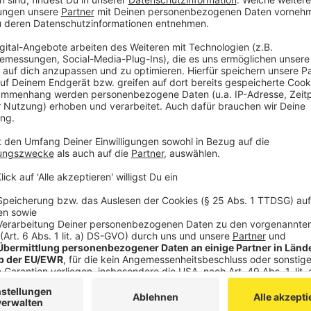
Das fahrradaktivste Team in Eschweiler (Gr
vergangenen Jahr gewinnt das Team Mission 
noch etwas stärker in die Pedale. 111 Radeln
klimafreundliche km zurück und sparten somi
Die fahrradaktivste Schule in Eschweiler (G
konnte das Gewinnerteam des vergangenen Ja
Liebfrauenschule Eschweiler. 131 Radelnde l
km zurück und sparten somit mehr als 2.700 
Das fahrradaktivste Unternehmen in Eschwei
gilt für das Team Pflegedienst Hagen & Freun
verteidigen konnten. Das Team radelte mit n
klimafreundliche km und konnte somit knapp
Der fahrradaktivste Verein in Eschweiler (G
Auszeichnung sicherte sich mit mehr als 3.
CO2 Emissionen der Verein der Freien evang
Der aktivste Eschweiler Radler (Einzelauszei
Siegerteams Mission Herzrasen, Matthias Do
2020 mit 3.750 klimafreundlichen km auch in 