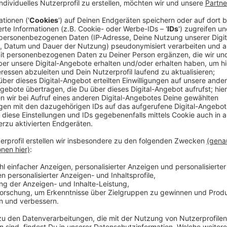
Preisgeld der Stadt Eschweiler und der StädteR
bekommen.
Frank Schmitz vom Team „Mission Herzrasen“ fre
der Aktion Stadtradeln 2021 habe ich persönlich
gesammelt, die ich jetzt an den Herzkrankes Kind 
erkranktes Mädchen aus Aachen sowie an eine 
betroffene Familie aus Mulartshütte übergeben d
Für Eschweiler haben sich fast 500 Menschen auf
126.000 Kilometer zurückgelegt. Dadurch wurden 
der ganzen StädteRegion Aachen sind rund 2.500
gefahren und haben gut 78 Tonnen CO² eingespar
Beim Stadtradeln können Teams oder einzelne R
zurückgelegte Strecken mit dem Fahrrad tracke
Die Gewinner in Eschweiler
: