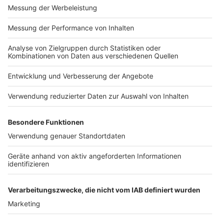
Verwendungszweck: „Hochwasser“
Wer eine Spendenquittung benötigt, gibt bitte die
eigene Adresse im Verwendungszweck mit an.
Anzeige
Stadt Aachen
Anzeige
Spendenkonto „Aachen hilft“
Sparkasse Aachen
DE27 3905 0000 1073 7977 61)
Anzeige