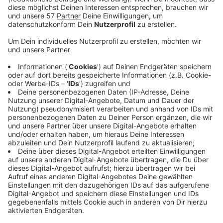
Stichwort
: Hochwasser-Hilfe
Anzeige
Stadt Stolberg:
Anzeige
Die Stadt Stolberg hat ein Spendenkonto
eingerichtet.
"Wir freuen uns über jede noch so kleine Geldspende,
damit wir die Wiederherrichtung der Infrastruktur und
der Versorgung unserer Bevölkerung umfassend weiter
vorantreiben können" - schreibt die Stadt.