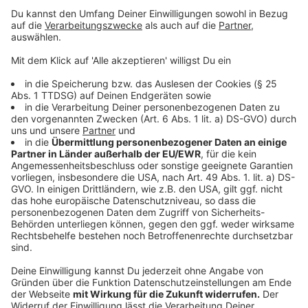
Anzeige
Spendenkonto Sparkasse Düren
DE4639550100005826169
BIC: SDUEDE33
Verwendungszweck: Hilfe für Tierheime
Flutkatastrophe 2021
Anzeige
Spendenkonto "Menschen helfen Menschen"
Anzeige