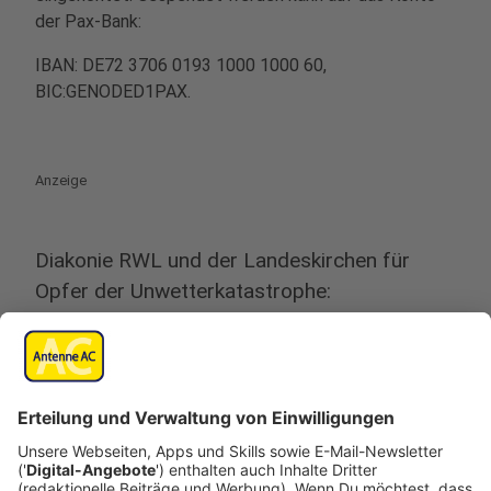
der Pax-Bank:
IBAN: DE72 3706 0193 1000 1000 60,
BIC:GENODED1PAX.
Anzeige
Diakonie RWL und der Landeskirchen für
Opfer der Unwetterkatastrophe:
Anzeige
Empfänger
:
Diakonisches Werk Rheinland-Westfalen-
Lippe e.V. – Diakonie RWL
IBAN
: DE79 3506 0190 1014 1550 20