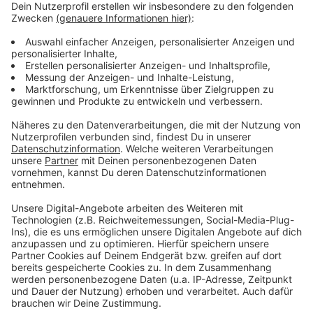
Inhaber: Kupferstadt Stolberg
Sparkasse Aachen
IBAN: DE 83 3905 0000 1073 7966 56
Kennwort: „Stolberg hilft“
Außerdem kann weiterhin
HIER
online über paypal
gespendet werden.
Anzeige
Spendenaktion für Tierheime in den
Katastrophengebieten: