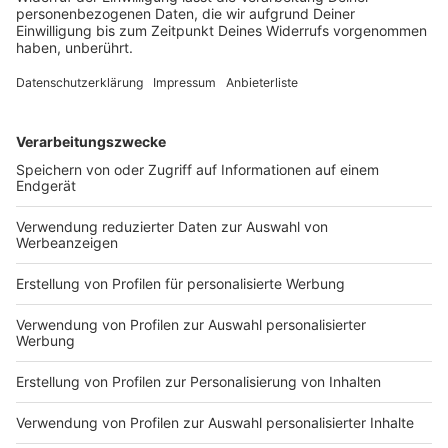
„Die Hilfsbereitschaft, die uns von allen Seiten
erreicht, ist sensationell!“, so Städteregionsrat Dr. Tim
Grüttemeier. Auch bei ihm gehen derzeit im
Minutentakt Hilfsangebote ein. „Der erste Bedarf an
Sachspenden ist weitgehend gedeckt. Es fragen aber
auch viele Menschen, wohin sie Geld spenden können.“
Die StädteRegion Aachen verweist in diesem
Zusammenhang auf das Spendenkonto des Vereins
„Menschen helfen Menschen“ für die Opfer der
Flutkatastrophe in unserer Region. Die Aktion ist auf
eine längere Laufzeit angelegt, da davon auszugehen
ist, dass auch nach Soforthilfen und
Versicherungszahlungen noch Notlagen bestehen
werden.
Inhaber: Menschen helfen Menschen
Sparkasse Aachen
IBAN: DE17 3905 0000 0000 7766 66