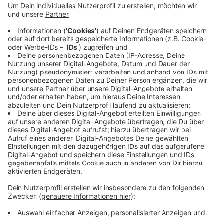
Feldern durch Mähdrescher getötet oder verletzt,
weil sie sich im hohen Gras verstecken. Mit der
Drohne können Jäger und Landwirte dank genauer
GPS-Daten die Kitze suchen und in Sicherheit
bringen. Die Anschaffung kostet rund 5000 Euro.
Die Kesternicher Jäger arbeiten seit Jahren mit
den Landwirten vor Ort zusammen, um den
Tierschutz zu wahren.
Veröffentlicht:
Freitag, 24.04.2020 07:26
Anzeige
Anzeige