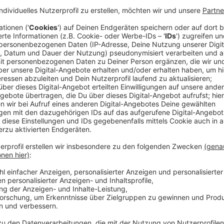
Anzeige
Auf CIA Station Chief Joe (Zoe Saldana) lastet daher
soll eine zentrale Rolle im Kampf gegen die Terrororg
junge Undercover-Agentinnen auszubilden und auf ge
Ihre Hoffnung setzt sie dabei auf die junge und eng
(Laysla De Oliveira). Sie wird speziell für das Liones
Terrororganisation von innen zu stoppen. Ihr Auftrag: 
Terroristen anfreunden und so die Pläne durchkreuz
Streaming-Dienst: Paramount+
Anzeige
Wir benötigen Ihre Z
den YouTube Video