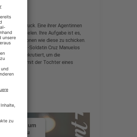
 ein hoher Druck. Eine ihrer Agentinnen
anisation spielen. Ihre Aufgabe ist es,
wagte Missionen wie diese zu schicken.
agierte Marine-Soldatin Cruz Manuelos
s-Programm rekrutiert, um die
Sie soll sich mit der Tochter eines
en…
ustimmung, um
-Service zu