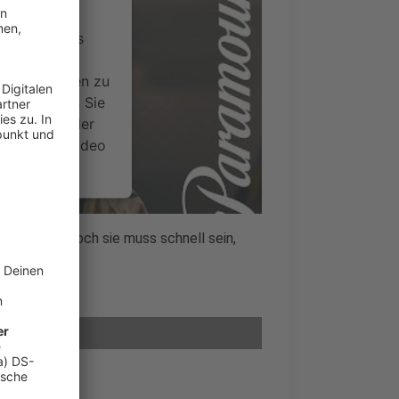
ervice eines
ideoinhalte
ce kann Daten zu
 Bitte lesen Sie
timmen Sie der
um dieses Video
.
onen
zu landen. Doch sie muss schnell sein,
oranschlag.
nsent Management