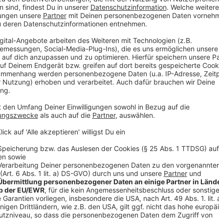
laden!
Wir verwenden einen S
Drittanbieters, um V
einzubetten. Dieser Servi
Ihren Aktivitäten sammeln.
die Details durch und s
Nutzung des Service zu, 
anzusehen
Mehr Informati
Cruz schafft es undercover in der Terrororganisation 
Akzeptieren
denn die Organisation plant einen verheerenden Terr
powered by
Usercentrics Co
Anzeige
Platform
©
Copyright: Paramount+
Joe und ihre Chefin.