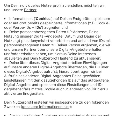
Der Umtausch ist zunächst für drei Monate
möglich. Jede umtauschberechtigte Person kann
bis zu 10.000 ukrainische Hrywnja wechseln - auch
in mehreren Teilbeträgen. Stark beschädigte
Scheine und Münzgeld können nicht getauscht
werden.
Der Umtausch ist bei der Sparkasse Aachen
kostenlos. Weitere Infos findet Ihr
HIER
.
Veröffentlicht:
Montag, 23.05.2022 15:09
Anzeige