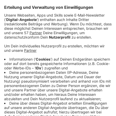
Dienstag in der Region unterwegs.
Am Vormittag ist er im
St. Antonius Hospital
in
Eschweiler zu Besuch gewesen. Dort hat er mit den
Mitarbeitern über die Hochwasserkatastrophe
gesprochen, die das Krankenhaus schwer getroffen
hat. Im Juli war das Gebäude vom Wasser
eingeschlossen und musste evakuiert werden.
Außerdem hat Spahn mit den Mitarbeitern über die
Attraktivität der Berufe im Gesundheitswesen
diskutiert, hat uns Elmar Wagenbach berichtet, der
Geschäftsführer des Krankenhauses.
Anzeige