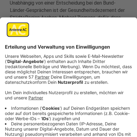
Unabhängig von einer Entscheidung bei den Bund-
Länder-Gesprächen ist der Gesundheitsdezernent der
StädteRegion Aachen, Michael Ziemons, dafür, dass
die Maßnahmen noch einmal verschärft werden.
Sorgen macht er sich auch wegen der inzwischen
entdeckten hochansteckenenden Mutationen des
Corona-Virus, hat er Antenne AC gesagt. Denn die
Mutationen könnten zu einer heftigen dritten Welle
führen.
Noch werden die Testergebnisse hier bei uns nicht
grundsätzlich auf die Mutationen untersucht. Das
geschehe aktuell nur bei konkreten
Verdachtsmomenten, so Ziemons. Er hofft, dass der
Bund mehr Möglichkeiten zu dieser sogenannten
"Sequenzierung" schafft, damit man genauer weiß, was
hier los ist.
Die Corona-Fallzahlen hier bei uns haben sich zuletzt in