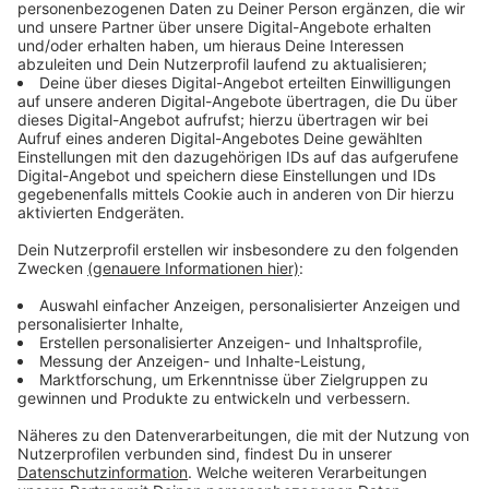
eine gute Richtung entwickelt. Die Sieben-Tage-
Inzidenz beispielsweise ist wieder unter 100 gesunken.
Das sei allerdings auch nötig, glaubt Ziemons.
Anzeige
Michael Ziemons, Gesundheitsdezernent
StädteRegion Aachen
Verschärfungen sinnvoll