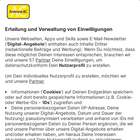
durch massiven Pilzbefall stark beschädigt. Dadurch
sind auch schon einige Äste abgestorben.
Der Baum ist laut Unterlagen der Stadt im Jahr 1800
direkt neben der Kapelle in Pley gepflanzt worden,
normalerweise werden solche Bäume nur zwischen 60
und 80 Jahre alt. Er ist einer der etwa 200 Bäume in
der StädteRegion, die als Naturdenkmal gelten.
Die Schäden an der Pleyer Pappel sind bei der
alljährlichen Naturdenkmalkontrolle festgestellt
worden. Vermutlich ist die Trockenheit der letzten
Jahre der Hauptgrund für die deutliche
Zustandsverschlechterung.
Der Baum muss jetzt weiter untersucht werden - im
Gespräch ist eine Schalltomografie, die wie eine
Röntgenaufnahme das Innere des Baums offenlegt.
Anzeige