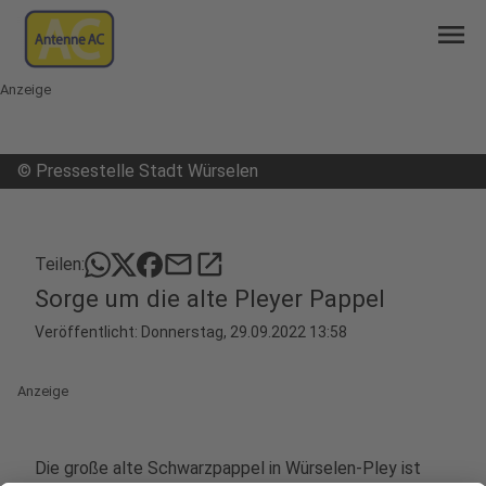
menu
Anzeige
©
Pressestelle Stadt Würselen
mail
open_in_new
Teilen:
Sorge um die alte Pleyer Pappel
Veröffentlicht:
Donnerstag, 29.09.2022 13:58
Anzeige
Die große alte Schwarzpappel in Würselen-Pley ist