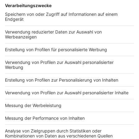
Architektur und Bauweise erkennen, sagt Müther.
"Wichtig ist, dass lokale, umweltfreundliche
Baumaterialien genutzt werden. Oder auch
Einrichtungsgegenstände, die vielleicht zusammen mit
lokalen Handwerkern und Designern entworfen und
eingebaut worden sind. In der Gartenanlage kann man
schon sehen, ob beispielsweise einheimische Pflanzen
angelegt wurden. Auch die Frage, wie mit Wasser
umgegangen wird, sollte man sich stellen." Und auch im
Hotelzimmer kann man erkennen, ob meinem Hotel
Umweltschutz wichtig ist. "Das Handtuch sollte nicht
unbedingt jeden Tag gewechselt werden. Da wird
schon viel Wasser gespart", so der ADAC-
Reiseexperte. Daneben gebe es auch andere Punkte
wie beispielsweise tatsächlich den Seifenspender
oder aber, wie viel Wasser durch die Toilettenspülung
beziehungsweise die Dusche fließt.
Trotzdem sind Klimaanlagen, Pools, Spa-Bereiche