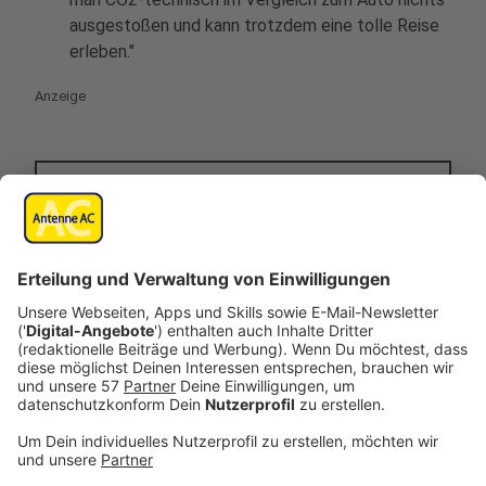
ausgestoßen und kann trotzdem eine tolle Reise
erleben."
Anzeige
Werdet ihr in Zukunft nachhaltiger
reisen?
Die Sommerferien und die Urlaubszeit 2022 beginnt.
Damit werden die CO2-Fußabdrücke von uns allen
größer. Doch sowohl in Deutschland als auch
Europa wird nachhaltiges Reisen immer mehr zum
Thema. Mit vielen Methoden können Urlauber,
Hotels und Ferienziele allgemein viel CO2 einsparen.
Wir fragen daher: Habt ihr künftig vor, für das Klima
einen nachhaltigeren Urlaub zu machen?
Ja, wir planen einen nachhaltigen Urlaub
Ein nachhaltiger Urlaub ist möglich, aber für