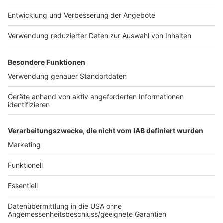
richtige CO2-Schlucker. "Aber auch hier geht es
nachhaltiger", bestätigt Müther. "Zum Beispiel, wenn
das Hotel eine eigene Wasser-
Wiederaufbereitungsanlage hat oder das Hotel darauf
achtet, dass man in Sachen Beleuchtung
Energiesparkonzepte hat und dementsprechend auf
erneuerbare Energien setzt." Mit Natur-Pools könnte
man die mit Chlor befüllten Hotelpools in Sachen CO2
ersetzen lassen.
Autoren: Nina Tenhaef und Joachim Schultheis
Anzeige
Anzeige