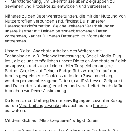
hat der ADAC-Experte auch zwei nachhaltige
Empfehlungen:
Naturpark Eifel:
"Hier wird großer Wert auf das
Thema Naturschutz gelegt. Es gibt eine große
biologische Vielfalt und eine ganze Menge an
geführter Touren Wandertouren, bei denen man
die Natur genießen kann und völlig ohne Auto sich
nachhaltig fortbewegt. Diese Touren sind
teilweise sogar kostenlos."
Winterberg:
"In der Sauerland-Region wird
Nachhaltigkeit großgeschrieben: Weil zum einen
bei der An- und Abreise in Winterberg wirklich
darauf geachtet wird, dass man dann auch die
berühmte letzte Meile, also das letzte Stück vom
Bahnhof bis zum Hotel oder der Unterkunft gut
vorwärtskommt - egal ob mit Linienbus, Rufbus,
Hol- und Bringservice. Es gibt auch einen
Gepäcktransport vor Ort und die Mobilität vor Ort