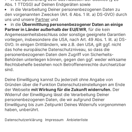
hat sehr gut bei uns abgeschnitten. Winterberg
hat hier sehr viele Angebote, mit kurzer Wartezeit
und sogar einigen Rabatten."
Anzeige
Ein Hotel-Pool verbraucht in der Regel viel CO2, außer
es wird ein Natur-Pool eingesetzt.
Anzeige
So spart man CO2 mit einer bestimmten
Unterkunft
Anzeige
Ein nachhaltiges Hotel könne man schon an der