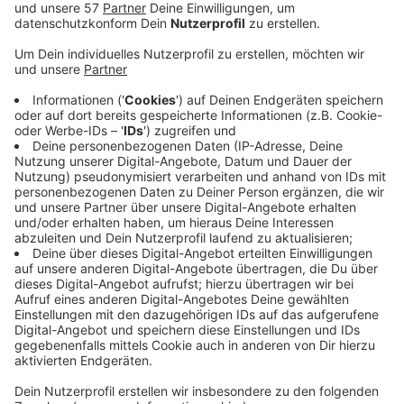
Aktivitäten sollen im Rahmen der Corona-
Schutzverordnung angeboten werden. Anfang Mai
können die Kinder und Jugendlichen dafür
angemeldet werden.
Ausführliche Informationen über die Angebote
können dem Programmheft entnommen werden;
das Programmheft steht auch ab 12.04.2021auf
der Homepage der Stadt Herzogenrath
HIER
zum
Download bereit.
Darüber hinaus steht Ihnen für Informationen und
bei Rückfragen der Jugendpfleger Matthias
Michels unter der Telefonnummer: 0170/92 40 573
oder per Mail unter:
matthias.michels@herzogenrath.de gerne zur
Verfügung.