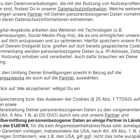
In der Region ist die Entwicklung auf ähnlich hohem
im gesamten Netzgebiet der Regionetz in 2022 in B
gesamte Zubau der beiden Jahre 2021 (1.502) und 2
Ende 2022 eine Leistung von 147 Megawatt am Netz –
April 2023 wurden schon über 1.500 PV-Anlagen in d
Bei den “steckerfertigen Anlagen”, umgangsprachlic
werden ein oder zwei kleine Solarpanele am Balkon 
erzeugen Solarstrom, der per herkömmlicher Steckd
direkten, eigenen Verbrauch eingespeist wird. Bis zu
(aktuell) eine solche PV-Anlage haben, die keinen Elek
Inbetriebnahme benötigt. Bei der Regionetz kann ein
www.regionetz.digital/einspeisung angezeigt werden
(“vereinfachtes Verfahren”).
“Sollte der Anschluss des Balkonkraftwerks jedoch f
werden, sind diese Arbeiten Elektrofachkräften vorbe
eigenen Sicherheit. Die Gefahren des elektrischen St
ersten Blick erkennbar”, so Schmidt.