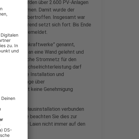
 Niveau: So wurden über 2.600 PV-Anlagen
etrieb genommen. Damit wurde der
020 (1.162) übertroffen. Insgesamt war
 und der Trend setzt sich fort: Bis Ende
er Region angemeldet.
h auch “Balkonkraftwerke” genannt,
montiert oder an eine Wand gelehnt und
ose in heimische Stromnetz für den
 600 Watt Wechselrichterleistung darf
triker für die Installation und
e solche Anlage über
, sie erfordert keine Genehmigung
est mit der Hausinstallation verbunden
halten. Bitte beachten Sie dies zur
roms sind für Laien nicht immer auf den