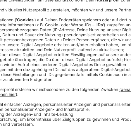
Allein in der Stadt Aachen sind doppelt soviele Pho
im Jahr davor - und zwar gut 850. Schon im Vorjahr 
gegeben: von 306 (2020) auf 419 (2021) neue Anlage
Starke Zuwächse gibt es auch beim eigenen Stromspe
angemeldet worden - nach gut 180 im Vorjahr. Hinz
Solarstrom. Alles in allem habe sich die installierte
Aachen von rund 34 Megawatt auf 39 Megawatt erhöh
“Die Ursachen für diese Entwicklung sind vielfältig”,
Einspeisung beim Netzbetreiber Regionetz, und zähl
möchten viele Menschen mit der Installation einer 
selbst voranbringen und zum Klimaschutz beitragen. 
dadurch ausgelösten Unsicherheiten an den Energi
nach einer unabhängigeren Versorgung bestärkt. Selb
bis 2012 haben wir keinen vergleichbaren “Run” wie i
feststellen können.” Auch für das laufende Jahr erw
da bereits 520 PV-Anlagen bis Ende April in Aachen 