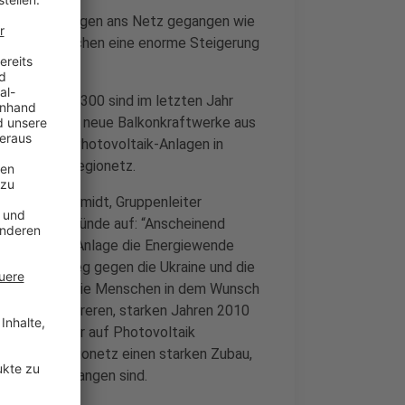
tovoltaik-Anlagen ans Netz gegangen wie
hatte es in Aachen eine enorme Steigerung
n.
icher, über 300 sind im letzten Jahr
u kommen 350 neue Balkonkraftwerke aus
 Leistung von Photovoltaik-Anlagen in
t, so die Regionetz.
 sagt Ralf Schmidt, Gruppenleiter
t mögliche Gründe auf: “Anscheinend
Photovoltaik-Anlage die Energiewende
Auch der Krieg gegen die Ukraine und die
emärkten hat die Menschen in dem Wunsch
st in den führeren, starken Jahren 2010
m letzten Jahr auf Photovoltaik
artet die Regionetz einen starken Zubau,
ans Netz gegangen sind.