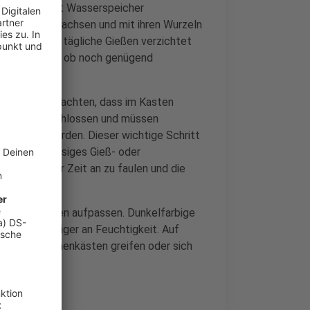
nen Kasten mit Wasserspeicher
en gut angewachsen und mit ihren Wurzeln
kann auf das tägliche Gießen verzichtet
esen werden, ob noch genügend
llte darauf achten, dass im Kasten
auf noch verschlossen und müssen
rchbohrt werden. Dieser wichtige Schritt
nn überschüssiges Gieß- oder
nach einiger Zeit an zu faulen und die
gen Standorten aufpassen. Dunkelfarbige
omit auch zügiger an Feuchtigkeit. Auf
helleren Blumenkästen greifen oder sich