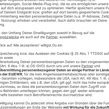
Wer auf Nummer sicher gehen mag, kann sich für ei
entscheiden. Sobald die Pflanzen dann nach 4 Woch
bis nach unten zum Wasserspeicher gewandert sind, 
werden. An einem Wasserstandsanzeiger kann abgel
Flüssigkeit vorhanden ist.
Wer einen Kasten ohne Wasserspeicher verwendet, so
Ablauflöcher vorhanden sind. Oft sind diese beim K
eigenständig geöffnet, aufgeschnitten oder sogar du
sollte auf keinen Fall übersprungen werden, denn we
Regenwasser nicht ablaufen kann, fangen die Wurzeln 
Pflanzen könnten sogar absterben.
Auch bei der Farbwahl sollte man vor allem an sonni
Kästen heizen deutlich schneller auf und verlieren s
einem sonnigen Balkon sollte man also entweder zu 
besonders gut um regelmäßiges Gießen kümmern.
Größe des Kastens: