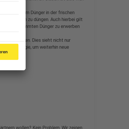
 außerdem vom Dünger in der frischen
ginnen nach zu düngen. Auch hierbei gilt
lumen abgestimmten Dünger zu erwerben
wenden.
ßig entfernen. Dies sieht nicht nur
ch mehr Energie, um weiterhin neue
gärtnern wollen? Kein Problem. Wir zeigen