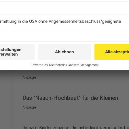
morgens oder abends.
Für die ersten 4-6 Wochen werden die Pflanzen
Blumenerde versorgt. Anschließend sollte man be
es einen passend auf die Bedürfnisse deiner B
und diesen dann nach Herstellerangaben zu ver
Verblühtes sowie welke Blätter könnt ihr regelmä
schöner aus, sondern gibt den Pflanzen zusätzli
kräftige Blüten auszubilden.
Anzeige
Das "Nasch-Hochbeet" für die Kleinen
Anzeige
Ihr habt Kinder zuhause, die unbedingt gerne selbst 