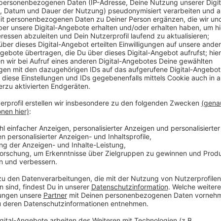
Anzeige
Die wichtigsten Tipps für die Planung
Anzeige
Standort bedenken:
Welche
Ausrichtung
hat euer Balkon? Je nachdem, 
im Halbschatten oder sogar vollschattig platziert si
Pflanzen gewählt werden. Denn nur unter den richtig
vollen Potenzial heranwachsen und euch langanhalte
Verschiedene Blumenkastenarten:
Bei der Auswahl des Pflanzgefäßes ist es wichtig, n
sondern auch auf die
Praktikabilität
zu achten.