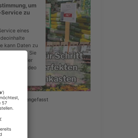
ustimmung, um
-Service zu
ervice eines
ideoinhalte
ce kann Daten zu
 Bitte lesen Sie
timmen Sie der
um dieses Video
.
onen
Video zusammengefasst
nsent Management