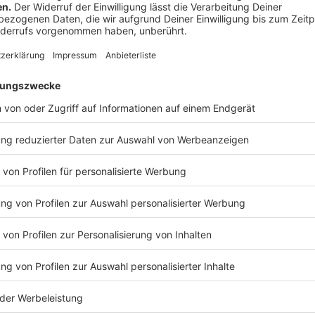
Grundsätzlich gilt: Je größer desto besser, denn je 
langsamer trocknet er aus. 20 cm Tiefe und 20 cm H
mindestens haben. Die Länge könnt ihr individuell wäh
und wie viele Blumen ihr pflanzen möchtet.
Plant allerdings nicht zu viele Pflanzen pro Kasten
dem Einpflanzen noch etwas und sollten sich dann ge
könnt ihr euch merken, dass eure Hand zum Andrück
locker Platz finden sollte. Bei sehr starkwüchsigen 
Handbreit sein.
Die passende Erde:
Um eure neuen Pflanzen mit den richtigen Nährstoffe
passende Erde, und hierbei sollte nicht gespart werd
ausgewählten Pflanzen benötigen, oder wählt im best
Bedürfnissen aus, um allen Pflanzen in einem Kasten
ermöglichen.
Außerdem sollte die Erde frisch sein, denn lange gel