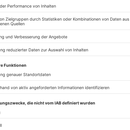
Zersetzungsprozesse schon an Qualität verloren. 
aus dem vergangenen Jahr ist abzuraten, denn im sch
Krankheitskeime übertragen werden.
Die richtige Pflege:
Sind die Blumen einmal eingepflanzt, mit der passen
Standort platziert, sollten sie nun beginnen, in voller
möglichst lange an dieser Blütenpracht erfreuen kö
werden:
Gießen, Düngen und Schneiden
.
Gebt auf eure Pflanzen Acht und gießt, je nach
eventuell vorhandenem Wasserspeicher etc., in
lässt sich leicht von oben ertasten, ob die Erde
bekommt man ein Gefühl dafür, wie oft eure Bl
an heißen Tagen sollte man aber lieber einmal zu
aufgepasst: Landen tagsüber in der prallen Mit
Blättern, wirken diese wie Brenngläser und die 
Feuchtigkeit in der Erde verdunstet in der Mitta
bei den Wurzeln ankommen kann. Der beste Zeitp