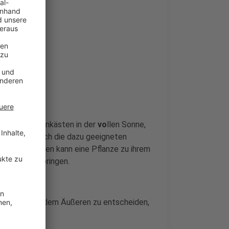
ob die Blumenkästen in der
vo
llen Sonne,
nd, sollten auch die dazu geeigneten
en Bedingungen kann eine Pflanze zu ihrem
nde Freude bringen.
icht nur nach dem Äußeren zu entscheiden,