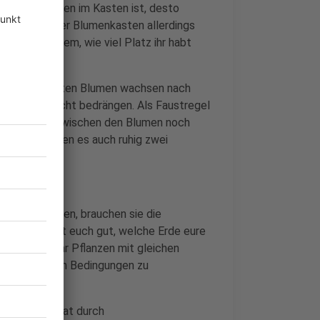
mehr Erdvolumen im Kasten ist, desto
öhe sollte der Blumenkasten allerdings
len, je nachdem, wie viel Platz ihr habt
, denn die meisten Blumen wachsen nach
genseitig nicht bedrängen. Als Faustregel
en der Erde zwischen den Blumen noch
Pflanzen können es auch ruhig zwei
n zu versorgen, brauchen sie die
en. Informiert euch gut, welche Erde eure
en Fall sogar Pflanzen mit gleichen
 die optimalen Bedingungen zu
agerte Erde hat durch