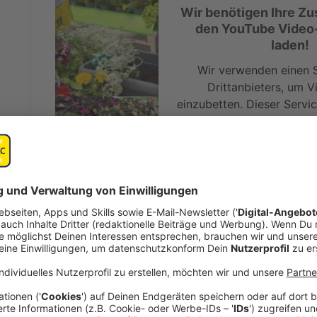
Wir benötigen Ihre Z
den YouTube Video
laden!
Wir verwenden einen S
Drittanbieters, um V
einzubetten. Dieser Servi
Ihren Aktivitäten sammeln.
die Details durch und s
Nutzung des Service zu, 
anzusehen
Mehr Informati
Blumenkasten bepflanzen: alles Wichtige in einem 
Akzeptieren
Anzeige
powered by
Usercentrics Co
Platform