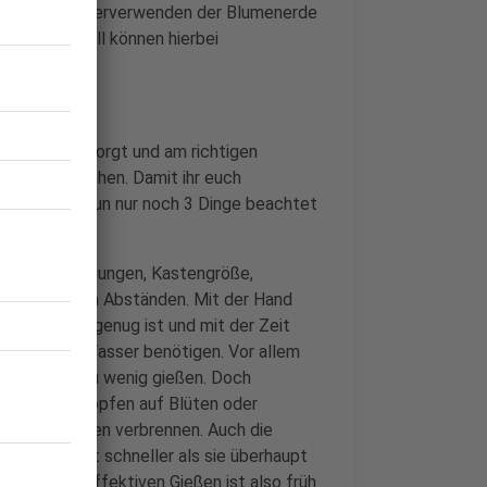
Auch vom Wiederverwenden der Blumenerde
limmsten Fall können hierbei
den Erde versorgt und am richtigen
 Pracht zu blühen. Damit ihr euch
nnt, müssen nun nur noch 3 Dinge beachtet
 Wetterbedingungen, Kastengröße,
 regelmäßigen Abständen. Mit der Hand
 noch feucht genug ist und mit der Zeit
umen neues Wasser benötigen. Vor allem
 häufig als zu wenig gießen. Doch
tagssonne Tropfen auf Blüten oder
Pflanzen können verbrennen. Auch die
gshitze meist schneller als sie überhaupt
unkt zum effektiven Gießen ist also früh