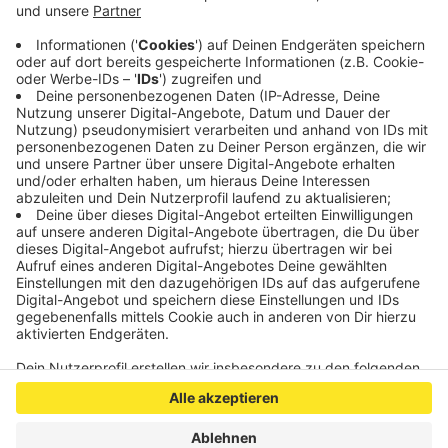
als Hirte verkleidet und singt Weihnachtslieder.
Besucher können ihm Geld spenden - und das gibt
der singende Hirte dann immer weiter für den
guten Zweck.
Veröffentlicht:
Montag, 27.01.2020 05:36
Anzeige
Anzeige
Anzeige