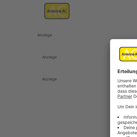
Anzeige
Anzeige
Anzeige