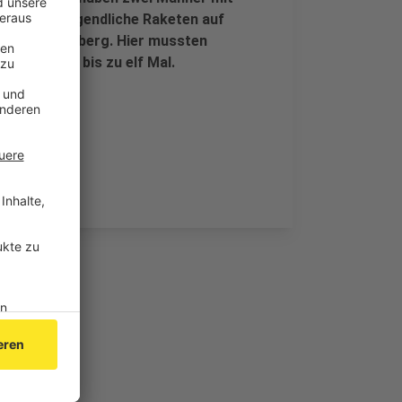
er sollen Jugendliche Raketen auf
egen in Stolberg. Hier mussten
 Feuerwehr bis zu elf Mal.