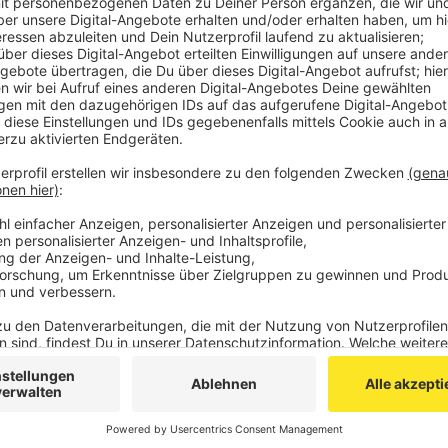
Schreckschusswaffen in die Luft und in Eschweil
Feiernde geschossen haben. Unruhig war es hing
Rettungskräfte insgesamt 26 Mal ausrücken - die
Veröffentlicht:
Donnerstag, 02.01.2020 06:35
Anzeige