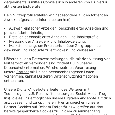
Wir benötigen Ihre
Zustimmung, um den YouTube
Video-Service zu laden!
Wir verwenden einen Service eines
Drittanbieters, um Videoinhalte
einzubetten. Dieser Service kann
Daten zu Ihren Aktivitäten
sammeln. Bitte lesen Sie die
Details durch und stimmen Sie der
Nutzung des Service zu, um dieses
Video anzusehen.
Mehr Informationen
Die vierte Single von TikTok-Star SERA - "Head Held
High" - bei uns im besten Mix.
Akzeptieren
Anzeige
powered by
Usercentrics Consent