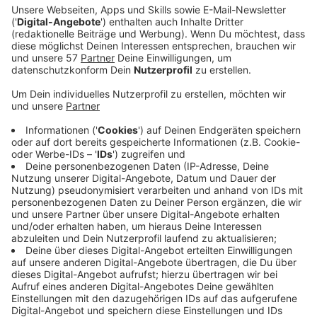
Anzeige
Mit ihrer neuen Single "Head Held High" veröffentlicht
TikTok-Star SERA einen weiteren Hit. Darin singt die
niederländische Sängerin über Menschen, die hinter
ihrem Rücken über sie geredet haben, erkennt aber am
Ende, wie stark und mutig sie doch ist. Mit intensiven
Beats und dem Abriss eines ganzen Schrottplatzes im
Musikvideo unterstreicht SERA ihre Empowerment-
Botschaft. Nachdem die Niederländerin 2019 einen
Song mit Justin Bieber live auf TikTok performte,
nahm ihre Gesangskarriere schnell Fahrt auf. Nach
etlichen Coversongs ist "Head Held High" nun ihre
vierte Single.
Anzeige