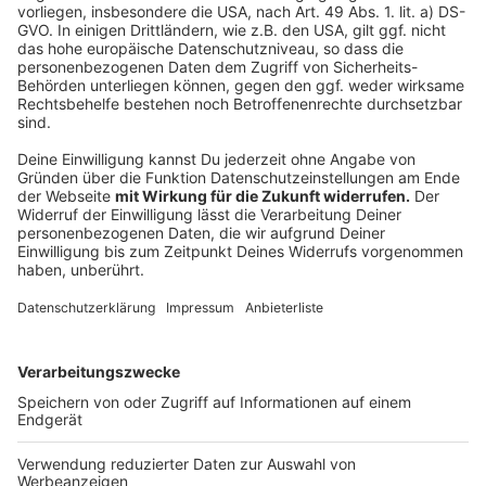
«Wir sind immer schnell bei der Hand, anderen Ländern
zu sagen, was sie falsch machen. Die Entscheidung,
was mit der Kapitänin passiert, muss die italienische
Justiz treffen», sagte Seehofer. «Der große Skandal
an diesem Fall ist doch, dass die Europäische Union in
der Flüchtlingspolitik katastrophal versagt hat. Es
steht außer Frage, dass Menschen vor dem Ertrinken
gerettet werden müssen. Das ist eine christliche
Pflicht. (...) Aber wir können das Problem nicht alleine
lösen.»
Anzeige
Anzeige