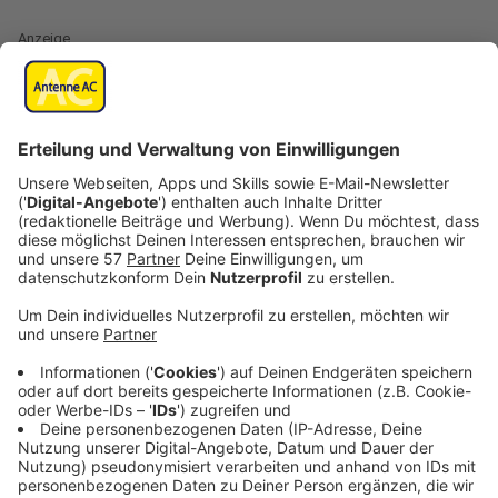
Anzeige
Mangelnde Aufnahmebereitschaft
Anzeige
Augsburg (dpa) - Innenminister Horst Seehofer hat
den Vorwurf zurückgewiesen, der Bundesregierung
mangele es an Aufnahmebereitschaft für Flüchtlinge
des Rettungsschiffs «Sea-Watch 3». «Uns braucht
niemand vorzuwerfen, dass wir eine inhumane Politik
machen», sagte der CSU-Politiker der «Augsburger
Allgemeinen».
Anzeige