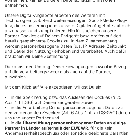
rechtlich geboten. «Die Genfer Flüchtlingskonvention
und das Recht auf Schutz leiten sich direkt aus den
Grundwerten Europas ab.»
Anzeige
Rackete war am Wochenende mit der «Sea-Watch 3»
und 40 Migranten an Bord trotz Verbots der
italienischen Regierung in den Hafen von Lampedusa
gefahren und hatte dabei ein Schiff der Finanzpolizei
gestreift. Sie wurde festgenommen, der Vorwurf des
Widerstands gegen Vollstreckungsbeamte wurde aber
vom Gericht nicht bestätigt. Sie muss sich jedoch in
einem anderen Verfahren dem Vorwurf der Beihilfe zur
illegalen Migration stellen.
Anzeige