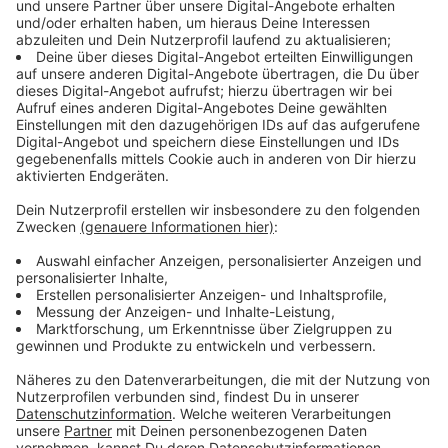
Deutschland habe bisher von jedem in Italien
angekommenen Rettungsschiff Menschen
aufgenommen. «Insgesamt kommen jeden Tag die
Menschen von umgerechnet zehn Schiffen nach
Deutschland.»
Anzeige
Vor allem Grüne und Linke hatten die Bundesregierung
kritisiert. Grünen-Chefin Annalena Baerbock machte
Seehofer für die Lage der deutschen Sea-Watch-
Kapitänin Carola Rackete persönlich mitverantwortlich.
Seine Weigerung, Städten die Aufnahme zusätzlicher
Flüchtlinge zu ermöglichen, habe sie zu ihrer Aktion
gebracht. Der «Rheinischen Post» sagte sie nun, es sei
nicht nur politisch eine Pflicht, dass die
Bundesregierung endlich handele, sondern auch