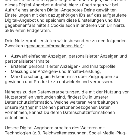
Wir benötigen Ihre
Zustimmung, um den YouTube
Video-Service zu laden!
Wir verwenden einen Service eines
Drittanbieters, um Videoinhalte
einzubetten. Dieser Service kann
Daten zu Ihren Aktivitäten
sammeln. Bitte lesen Sie die
Details durch und stimmen Sie der
Nutzung des Service zu, um dieses
Video anzusehen.
Mehr Informationen
Baba Voss will seine Zwillinge und seinen Stamm
beschützen. Doch die Sehkraft seiner Zwillinge stellt
Akzeptieren
die Welt auf den Kopf.
powered by
Usercentrics Consent