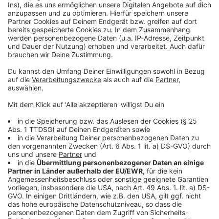
Anzeige
Management Platform
©
Copyright: Apple TV+
Baba Voss gibt seiner Frau ein Versprechen - er bietet
den Zwillingen eine Zukunft.
Anzeige
©
Copyright: Apple TV+
Die blinde Armee von Baba Voss muss mit allen
anderen Sinnen kämpfen.
Anzeige