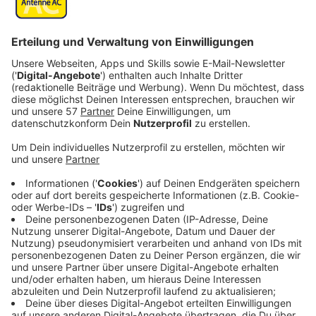
Veröffentlicht:
Sonntag, 15.08.2021 21:51
Anzeige
Baba Voss (Jason Momoa) ist Vater von Zwillingen, die
mit der mystischen Fähigkeit des Sehens geboren
werden. Baba ahnt schnell, dass die Rückkehr der
Sehkraft kein Segen ist. Er muss seinen Stamm vor
einer mächtigen, und doch verzweifelten Königin
beschützen, die die Sehkraft der Zwillinge für den
Quell allen Leides auf der Welt hält und sie vernichten
will.
Streaming-Dienst: Apple TV+
Anzeige