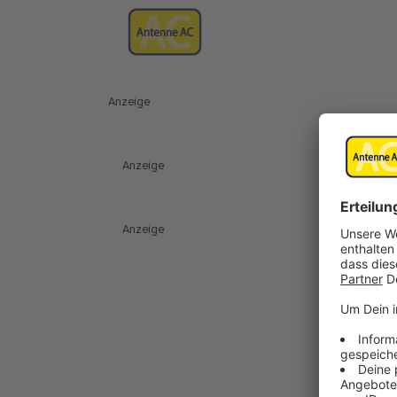
Anzeige
Anzeige
Anzeige