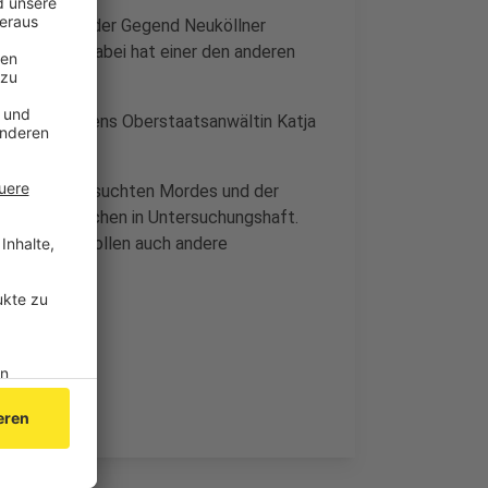
024) sind in der Gegend Neuköllner
ergeraten, dabei hat einer den anderen
den, so Aachens Oberstaatsanwältin Katja
achts des versuchten Mordes und der
sitzt inzwischen in Untersuchungshaft.
 Geschehen sollen auch andere
r Polizei.