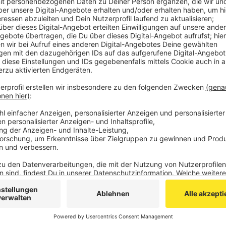
In der Nacht von Dienstag auf Mittwoch (12./13.11.2
Straße/Charlottenburger Allee zwei Männer aneinand
mit einem Messer schwer verletzt.
Das Opfer ist durch eine Notoperation gerettet wor
Schlenkermann-Pitts zu Antenne AC.
Ein Verdächtiger ist wegen des dringenden Tatverd
gefährlichen Körperverletzung verhaftet worden und 
Die beiden Männer könnten sich gekannt haben, das
beobachtet haben.
Wer mehr dazu weiß, wendet sich bitte an die Aachene
Anzeige