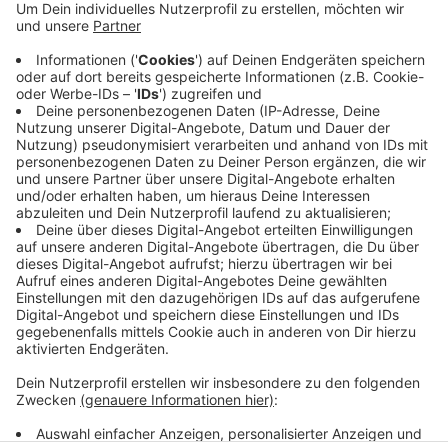
Auf der A4 Richtung Köln zwischen Eschweiler-Ost
und Weisweiler ist es am Freitagmorgen zu einem
schweren Unfall gekommen.
Laut Polizei sind ein Lkw und ein Pkw beteiligt, der
Autofahrer wurde dabei schwer verletzt.
Die Fahrbahn war in Richtung Köln komplett gesperrt.
Am Nachmittag wurde die Autobahn wieder
freigegeben.
Anzeige
Anzeige