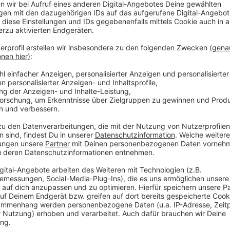
im 1. OG des Nebengebäudes des Städt. Gymnasiums 
der Schulsozialarbeit werden in der Waldschule, Ges
separaten Trakt untergebracht. Hier handelt es sich
Container für die Unterbringung der kompletten Schul
vorgesehen auf dem Schulgrundstück des Gymnasiums
fußläufige Erreichbarkeit durch die Schüler zumutbar 
vor allem zur Waldschule – ein Schülerspezialverkehr
Evangl. Grundschule Stadtmitte (EGS), rund 180 S
Die Schule wird auf zwei Standorte aufgeteilt: Die 
das Sekretariat werden in einem Schulgebäude der K
Röthgen, Karlstr. 40, unterbracht. Die 4 Klassen der
Schulsozialarbeit werden in der Bischöfli-chen Liebf
untergebracht. Beide neuen Standorte sind fußläufig 
GGS Weisweiler, rund 200 Schüler, 2-zügig
Die Unterbringung der Schule befindet sich noch in K
Adam-Ries-Schule, GHS, rund 300 Schüler, 2-züg