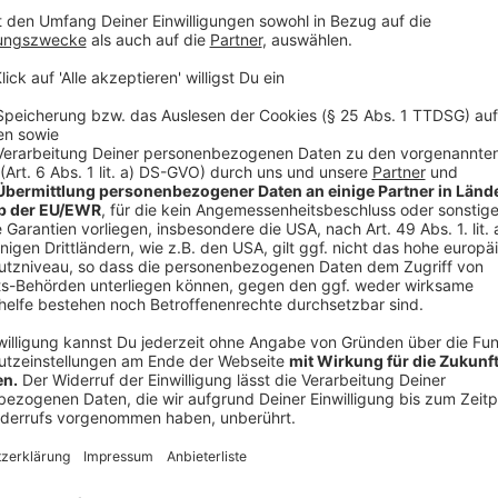
Die Unterbringung der Schule befindet sich noch in K
Anzeige
Ausweichmöglichkeiten Kitas
Anzeige
Auf dem Driesch, Auf dem Driesch 32
1 Gruppe Kita Herz Jesu, BKJ, Sternheimstr. 2b,
2 Gruppen ev. Kirchengemeinde Weisweiler- Dürwiß,
FZ Jahnstraße, Jahnstraße 25
2 Gruppen Kita Purzelbaum, BKJ, Alte Rodung 100,
2 Gruppen Kita St. Antonius, BKJ, Hastenrather Weg