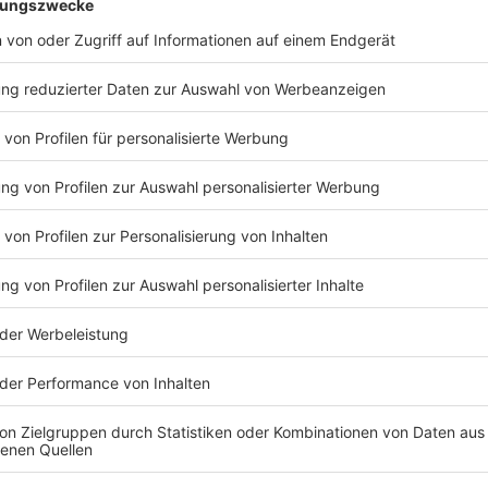
Ab Oktober 2021 Unterbringung in den Räumlichkeite
GmbH, Aachener Straße 71.
Indestrolche, Dechant-Kirschbaum-Straße 1
1 Gruppen Kita Grüner Weg, BKJ, Grüner Weg 35,
2 ½ Gruppe in Kita Wilhelmstr, BKJ, Wilhelmstr. 48
Ein Verbleib von Gruppen im Obergeschoss des bes
Kirschbaum-Straße ist nicht möglich, die Aufnahme 
nach Absprache mit den Eltern- erst nach Inbetrieb
Schadensbeseitigung).
Kinderburg, Martin-Luther-Str. 12
Aufgrund von Personalmangel werden z.Zt. nur 3 Gru
1 Gruppe Kita Immenhofkinder, Immenhofkinder e.V, 