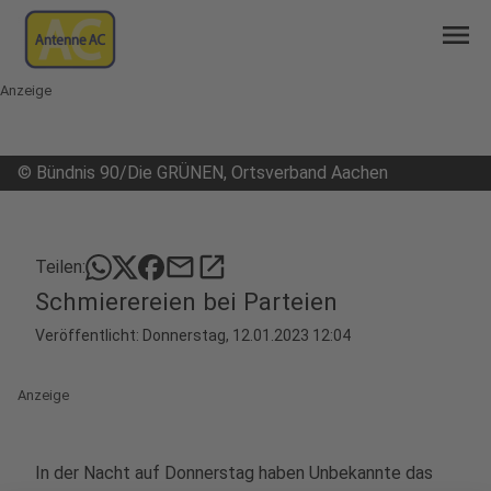
menu
Anzeige
©
Bündnis 90/Die GRÜNEN, Ortsverband Aachen
mail
open_in_new
Teilen:
Schmierereien bei Parteien
Veröffentlicht:
Donnerstag, 12.01.2023 12:04
Anzeige
In der Nacht auf Donnerstag haben Unbekannte das