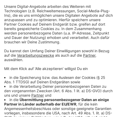
die eigenen Ziele nicht immer zu 100 Prozent
durchgesetzt werden können. Urteile von Gerichten zu
akzeptieren und Kompromisse, so schmerzhaft sie
auch sein müssen, auszuhalten, bildet das Fundament
unserer Gesellschaft.
Mit dem um acht Jahre vorgezogenen Kohleausstieg
in NRW auf 2030 und der Rettung von fünf Dörfern
konnten wir die Transformation im Rheinischen Revier
nach jahrelangen Auseinandersetzungen endlich
einleiten. Dass dieser Kompromiss in der aktuellen
energiewirtschaftlichen Lage das Abbaggern der Kohle
unter Lützerath bedeutet, ist fraglos schmerzhaft. Dies
hatte das OVG Münster schon im März 2022
letztinstanzlich entschieden.
Der aktuelle Protest gegen die Räumung und für mehr
Klimaschutz ist legitim. Doch ob Lützerath oder
Aachen, es gilt: Dieser Protest muss friedlich bleiben.“