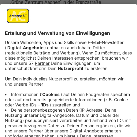
„Grüne Zentrum Aachen“ in der Franzstraße
angegriffen.
Laut den Aachener Grünen sind mehrere Scheiben
zerstört und die Worte „Grüße aus Lützi“ mit
Spraydosen auf die Scheiben geschrieben worden. Die
Höhe des Sachschadens ist noch unbekannt, Personen
sind nicht verletzt worden.
Auch auf der Fassade der Aachener CDU-
Kreisgeschäftsstelle in der Martinstraße sind Parolen
angebracht worden.
Anzeige
Dazu der Kreisverband und der Ortsverband
Aachen der Grünen sowie Lukas Benner
(MdB), Astrid Vogelheim (MdL), Laura