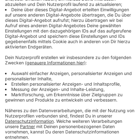
Postma (MdL) und Daniel Freund (MdEP):
Anzeige
„Das Grüne Zentrum ist ein Ort des Gesprächs und des
friedlichen demokratischen Austausches, in dem seit
Jahren gemeinsam für Klimaschutz gestritten wird. Der
Angriff in der vergangenen Nacht widerspricht all
diesen Idealen auf ganzer Linie. Wir verteilen ihn daher
aufs Schärfste. Gewalt ist keine akzeptable Form
politischer Meinungsäußerung.
Generationen von Grünen in Aachen und der
StädteRegion haben sich für Klimaschutz und
Energiewende eingesetzt, ob bei Atomenergie oder
Braunkohle. Mit diesen Überzeugungen haben wir
demokratische Mehrheiten gewonnen und eine
Vielzahl von Erfolgen erzielen können.
Zu Demokratie und Rechtsstaat gehört aber auch, dass