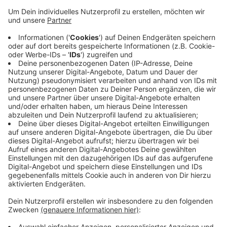
weitere Verbreitung des Virus in Europa zu
verhindern. Die StädteRegion habe bisher
tierseuchenmäßig richtig gehandelt.
StädteRegionsRat Tim Grüttemeier hat die
Schlachtung noch so lange aufgeschoben, bis
alles rechtskräftig ist. Beim Giesen-Hof mit rund
500 Rindern hat das Oberverwaltungsgericht
Münster noch nicht über die Beschwerde der
Giesens entschieden.
Veröffentlicht:
Freitag, 22.11.2019 10:50
Anzeige