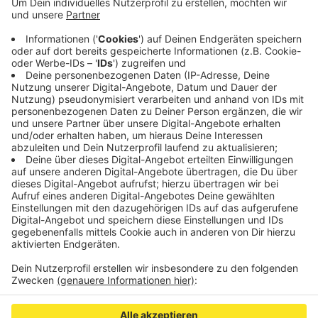
Eine Gruppe aus 15 Aktivisten ist mit Messern,
Steinen und Stöcken aufeinander losgegagen.
Zwei Männer aus der rechten Szene sind leicht
verletzt worden. Über die genauen Hintergründe
der Auseinandersetzung konnte uns die Polizei
noch nichts sagen.
Veröffentlicht:
Montag, 09.03.2020 07:09
Anzeige
Anzeige