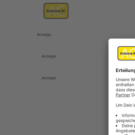
Anzeige
Anzeige
Anzeige