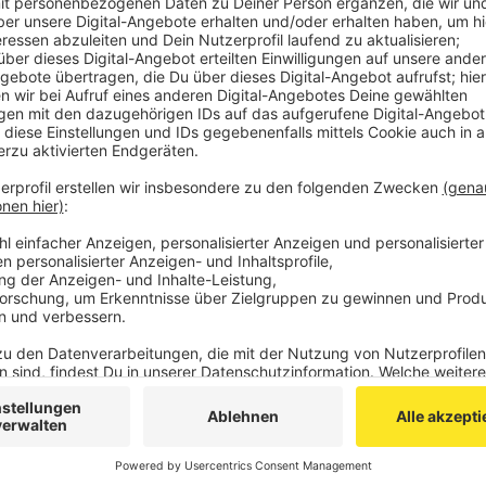
auf dem Plan. Dafür werden sind seit Donnerstagmo
Teilstrecken gesperrt.
Für die Züge der Linie RB 20 fahren deswegen Busse
Annapark. Zusätzlich fahren die Züge der Linie RB 2
in beide Fahrtrichtungen.
Anzeige