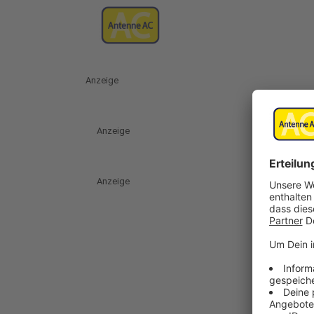
Anzeige
Anzeige
Anzeige