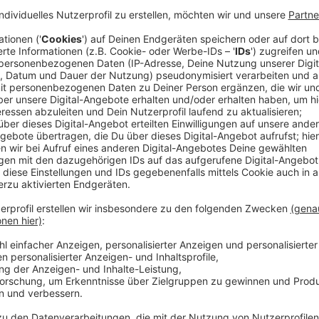
Der exzentrische junge Mann verletzt sich bei einer
lauter Langeweile beginnt er, Kriegsstrategien in Fra
entwickeln. Er kämpft fortan um die Erlaubnis, die s
Soldaten zu rekrutieren, um seine ungewöhnlichen 
gegründeten SAS - der ‚Special Air Service‘ – will er 
Linien abspringen und dem Gegner vorzugaukeln, dass s
größere Truppe verberge. Für die knapp 60 Soldaten
Himmelfahrtskommando. Doch die Männer sind bereit, 
Streaming-Dienst: Paramount+
Anzeige
Wir benötigen Ihre Z
den YouTube Video