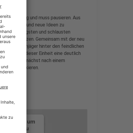
 Trainingsübung und muss pausieren. Aus
ge zu stellen und neue Ideen zu
tärksten, mutigsten und schlausten
Ideen umzusetzen. Gemeinsam mit der neu
als Fallschirmjäger hinter den feindlichen
ich hinter dieser Einheit eine deutlich
 klingt das zunächst nach einem
alles zu riskieren.
ustimmung, um
-Service zu