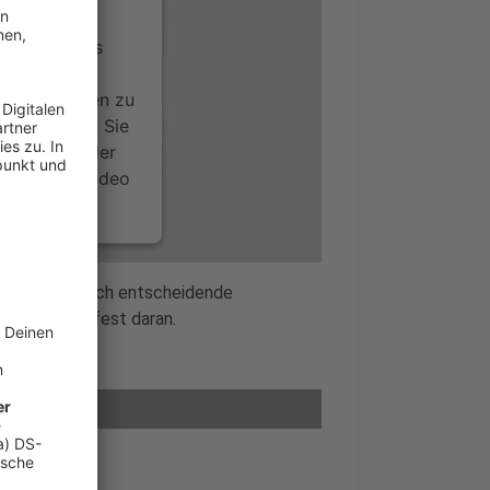
ervice eines
ideoinhalte
ce kann Daten zu
 Bitte lesen Sie
timmen Sie der
um dieses Video
.
onen
Lebens wirklich entscheidende
rling glaubt fest daran.
nsent Management