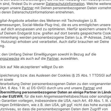
laden!
Wir verwenden einen S
Drittanbieters, um V
einzubetten. Dieser Servi
Ihren Aktivitäten sammeln.
die Details durch und s
Nutzung des Service zu, 
anzusehen
Mehr Informati
Können die Männer der SAS unter dem Einsatz ihres 
Akzeptieren
Schlachten im Krieg für sich entscheiden? Offizier Sti
powered by
Usercentrics Co
Anzeige
Platform
©
Copyright: Paramount+
Offizier Stirling tüffelt an seinen Ideen.