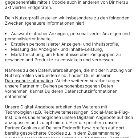
Wir benötigen Ihre
Zustimmung, um den YouTube
Video-Service zu laden!
Wir verwenden einen Service eines
Drittanbieters, um Videoinhalte
einzubetten. Dieser Service kann
Daten zu Ihren Aktivitäten
sammeln. Bitte lesen Sie die
Details durch und stimmen Sie der
Nutzung des Service zu, um dieses
Video anzusehen.
Mehr Informationen
Sarah Connor - Bye Bye (Official Video)
Akzeptieren
Anzeige
powered by
Usercentrics Consent