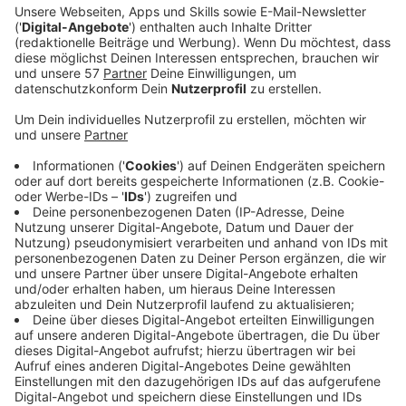
„Manchmal kommen Lieder völlig überraschend zu
einem und müssen dann schnellstmöglich raus zu den
Menschen. ‚Bye Bye‘ ist so ein Lied", sagt Sarah
Connor. Sie habe das Gefühl eingefangen, das sie
überall umgibt und daraus diesen Song gemacht. Für
das Video sei sie unter anderem mit dem Auto
rumgefahren und habe Menschen in den
verschiedensten Situationen gebeten, kurz in mein
Handy zu singen. "Krankenschwestern, ein Busfahrer
und eine Supermarktmitarbeiterin haben mitgemacht.
Es musste schnell gehen und sollte unaufwendig sein
und ich bin sehr dankbar für die Unterstützung so viel
toller Menschen", sagt Connor. Der Song ist als
Abschied auf das Jahr 2020 zu verstehen und jetzt für
euch hier bei uns im besten Mix.
Anzeige