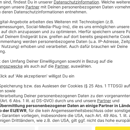
Wir verwenden einen S
Drittanbieters, um V
einzubetten. Dieser Servi
Ihren Aktivitäten sammeln.
die Details durch und s
Nutzung des Service zu, 
anzusehen
Mehr Informati
Ein Leiche ohne Grab: Evitas Leichnam geisterte über
Akzeptieren
Arena des Landes.
powered by
Usercentrics Co
Anzeige
Platform
©
Copyright: Disney+
Eva und ihr Mann Juan Domingo. Er hatte das Amt - sie 
Anzeige