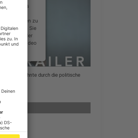
ervice eines
ideoinhalte
ce kann Daten zu
 Bitte lesen Sie
timmen Sie der
um dieses Video
.
onen
 zwei Jahrzehnte durch die politische
nsent Management
die Macht.