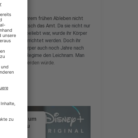
nn sich nach ihrem frühen Ableben nicht
inen Militärputsch das Amt.
Da sie nicht nur
unglaublich beliebt war, wurde ihr Körper
mal für sie errichtet werden. Doch ihr
s, den ihr Körper auch noch Jahre nach
kte das neue Regime den Leichnam. Man
das Regime werden würde.
ustimmung, um
-Service zu