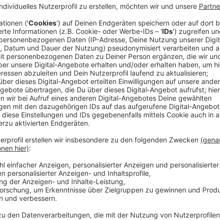
Ihr Mann, Juan Domingo Perón (
Dario Grandinetti
) ka
mehr lange an der Macht halten und verliert durch e
zu Lebzeiten, sondern auch darüber hinaus beim Volk 
nie bestattet. Es sollte stattdessen ein großes Denk
Mann kam nicht mehr dazu. Aus Angst vor dem Einflus
ihrem Tod auf die Massen ausüben könnte, verstec
wollte verhindern,
dass sie zu einem Symbol gegen 
Streaming-Dienst: Disney+
Anzeige
Wir benötigen Ihre Z
den YouTube Video
laden!