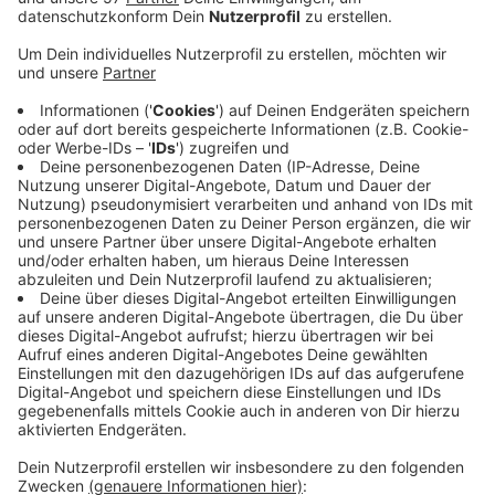
In Aachen steigt am Samstag zum dritten Mal die
Krachparade - eine bunte und friedliche Tanzdemo für
kulturelle Freiräume mit Forderungen an die Stadt.
Rund 20 Einrichtungen, Institutionen und Vereine wie
der Musikbunker, das Hotel Europa und das Autonome
Zentrum werden mit 13 Lautsprecherwagen durch die
Stadt ziehen. Ähnlich wie bei einer kleinen Loveparade
kann jeder sich dazu gesellen und mitmachen.
Los geht es um 14 Uhr am Super C der RWTH am
Templergraben, zum Schluss gibt es dann am
Moltkepark noch eine Kundgebung mit Musik.
Die Veranstalter rechnen mit bis zu 3000 Teilnehmern,
dementsprechend kann es auf der Route zu
Verkehrsbehinderungen kommen.
Weitere Infos findet Ihr
HIER
.