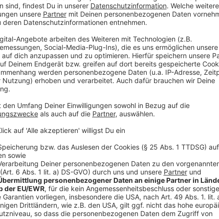
klärendes Gespräch führen, so Janssen weiter.
An der Hotline der Polizei kann man sich heute aber 
Passwörtern beraten lassen. Die nehmen aktuell mass
Anzeige
Norbert Janssen, Polizei Aachen
Hackerangriffe boomen
Anzeige
Hier noch die Nummer der Hotline: Das Kriminalkommi
Opferschutz der Aachener Polizei berät tagsüber u