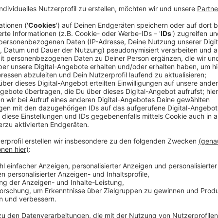
Aus diesem Anlass hat die Aachener Polizei eine Hot
Thema Internetkriminalität beraten lassen kann.
Heutzutage kommen Jugendliche schon sehr früh mit
hat Norbert Janssen von der Kriminalprävention der
Anzeige
Norbert Janssen, Polizei Aachen
Jugendliche und pornografische Inhalte
Anzeige
Eltern können ihre Kinder demnach durch Jugendschu