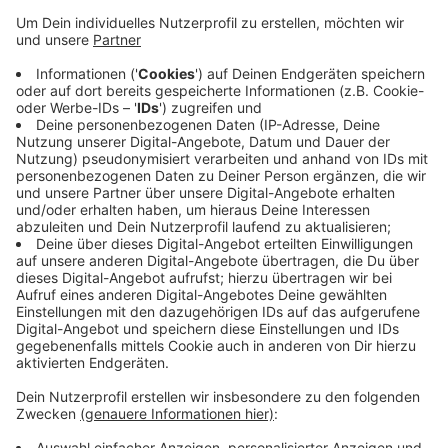
Unterwasserrubgy.
Um 10 Uhr starten unter anderem Turniere im
Badminton, Beachvolleyball, Fußball und
Tischtennis.
Über 3.000 Teilnehmer werden heute zum RWTH FH
Sports Day erwartet.
Spät am Abend ist dann noch die Aftershowparty
im Apollo-Club in der Pontstraße.
Veröffentlicht:
Dienstag, 04.06.2019 09:26
Anzeige